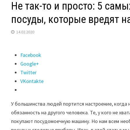
Не так-то и просто: 5 са
посуды, которые вредят н
14.02.2020
Поделиться
Facebook
"Не
Google+
так-
Twitter
то
VKontakte
и
просто:
У большинства людей портится настроение, когда н
5
обязанность на другого человека. Те, у кого не хв
самых
покупают посудомоечную машину. Но нам всем нео
частых
посуду и столовые приборы. Итак, в этой статье м