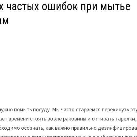
мых частых ошибок при мытье
ам
ужно помыть посуду. Мы часто стараемся перекинуть эт
атает времени стоять возле раковины и оттирать тарелки,
бходимо осознать, как важно правильно дезинфицирова
ы поговорим о самых распространенных ошибках при ручн