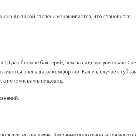
да она до такой степени изнашивается, что становится
 10 раз больше бактерий, чем на сиденье унитаза»? Сп
 живется очень даже комфортно. Как и в случае с губка
 а потом к вам в пищевод.
язнений.
пользуетесь на кухне. Кухонные полотенца загрязняютс