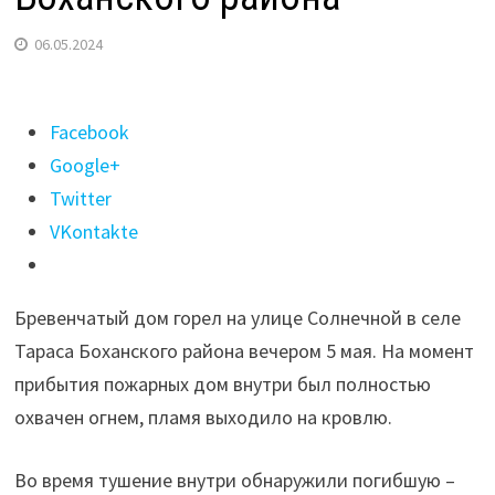
06.05.2024
Поделиться
Facebook
"Женщина
Google+
погибла
Twitter
на
VKontakte
пожаре
в
Бревенчатый дом горел на улице Солнечной в селе
селе
Тараса Боханского района вечером 5 мая. На момент
Тараса
прибытия пожарных дом внутри был полностью
Боханского
охвачен огнем, пламя выходило на кровлю.
района"
Во время тушение внутри обнаружили погибшую –