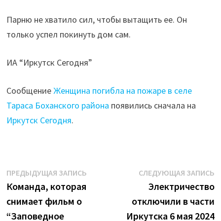
Парню не хватило сил, чтобы вытащить ее. Он
только успел покинуть дом сам.
ИА “Иркутск Сегодня”
Сообщение
Женщина погибла на пожаре в селе
Тараса Боханского района
появились сначала на
Иркутск Сегодня
.
Навигация
Предыдущая
С
ПРЕДЫДУЩАЯ ЗАПИСЬ
СЛЕДУЮЩАЯ ЗАПИСЬ
запись:
з
Команда, которая
Электричество
по
снимает фильм о
отключили в части
записям
“Заповедное
Иркутска 6 мая 2024