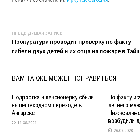
Навигация
Предыдущая
ПРЕДЫДУЩАЯ ЗАПИСЬ
запись:
Прокуратура проводит проверку по факту
по
гибели двух детей и их отца на пожаре в Тай
записям
ВАМ ТАКЖЕ МОЖЕТ ПОНРАВИТЬСЯ
Подростка и пенсионерку сбили
По факту ис
на пешеходном переходе в
летнего му
Ангарске
Нижнеилимс
возбудили д
11.08.2021
26.09.2020