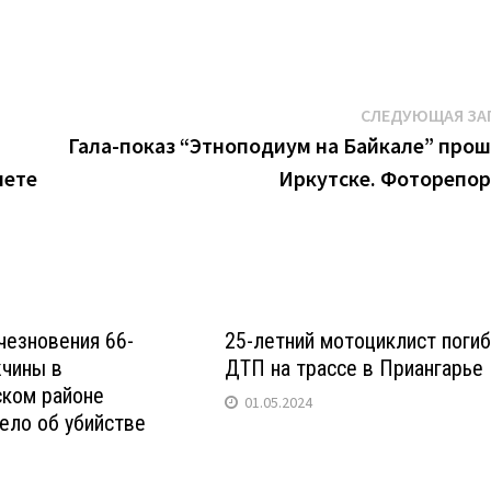
СЛЕДУЮЩАЯ ЗА
Гала-показ “Этноподиум на Байкале” прош
шете
Иркутске. Фоторепо
чезновения 66-
25-летний мотоциклист погиб
жчины в
ДТП на трассе в Приангарье
ком районе
01.05.2024
ело об убийстве