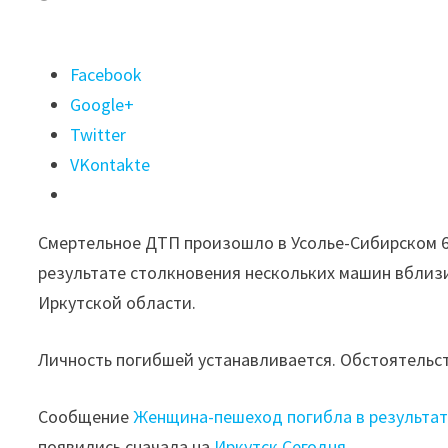
Поделиться
Facebook
"Женщина-
Google+
пешеход
Twitter
погибла
VKontakte
в
результате
Смертельное ДТП произошло в Усолье-Сибирском 6
столкновения
результате столкновения нескольких машин вблизи
нескольких
Иркутской области.
машин
в
Личность погибшей устанавливается. Обстоятельс
Усолье-
Сибирском"
Сообщение
Женщина-пешеход погибла в результат
появились сначала на
Иркутск Сегодня
.