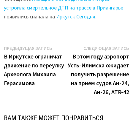
устроила смертельное ДТП на трассе в Приангарье
появились сначала на
Иркутск Сегодня
.
Навигация
Предыдущая
С
ПРЕДЫДУЩАЯ ЗАПИСЬ
СЛЕДУЮЩАЯ ЗАПИСЬ
запись:
з
В Иркутске ограничат
В этом году аэропорт
по
движение по переулку
Усть-Илимска ожидает
записям
Археолога Михаила
получить разрешение
Герасимова
на прием судов Ан-24,
Ан-26, АТR-42
ВАМ ТАКЖЕ МОЖЕТ ПОНРАВИТЬСЯ