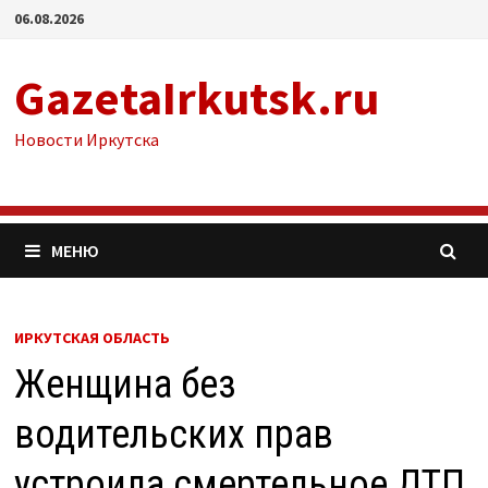
Перейти
06.08.2026
к
содержимому
GazetaIrkutsk.ru
Новости Иркутска
МЕНЮ
ИРКУТСКАЯ ОБЛАСТЬ
Женщина без
водительских прав
устроила смертельное ДТП