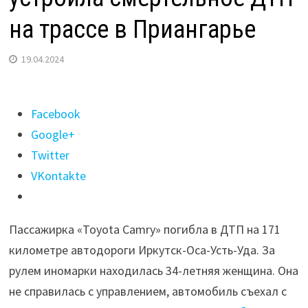
на трассе в Приангарье
19.04.2024
Поделиться
Facebook
"Женщина
Google+
без
Twitter
водительских
VKontakte
прав
устроила
Пассажирка «Toyota Camry» погибла в ДТП на 171
смертельное
километре автодороги Иркутск-Оса-Усть-Уда. За
ДТП
рулем иномарки находилась 34-летняя женщина. Она
на
не справилась с управлением, автомобиль съехал с
трассе