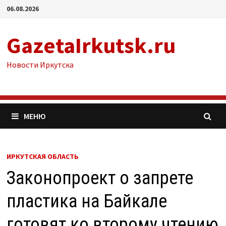
Перейти
06.08.2026
к
содержимому
GazetaIrkutsk.ru
Новости Иркутска
МЕНЮ
ИРКУТСКАЯ ОБЛАСТЬ
Законопроект о запрете
пластика на Байкале
готовят ко второму чтению