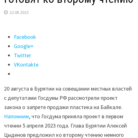
22.08.2023
Поделиться
Facebook
"Законопроект
Google+
о
Twitter
запрете
VKontakte
пластика
на
20 августа в Бурятии на совещании местных властей
Байкале
с депутатами Госдумы РФ рассмотрели проект
готовят
закона о запрете продажи пластика на Байкале.
ко
Напомним
, что Госдума приняла проект в первом
второму
чтении 5 апреля 2023 года. Глава Бурятии Алексей
чтению"
Цыденов предложил ко второму чтению немного