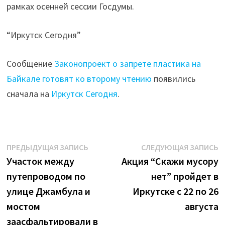
рамках осенней сессии Госдумы.
“Иркутск Сегодня”
Сообщение
Законопроект о запрете пластика на
Байкале готовят ко второму чтению
появились
сначала на
Иркутск Сегодня
.
Навигация
Предыдущая
С
ПРЕДЫДУЩАЯ ЗАПИСЬ
СЛЕДУЮЩАЯ ЗАПИСЬ
запись:
з
Участок между
Акция “Скажи мусору
по
путепроводом по
нет” пройдет в
записям
улице Джамбула и
Иркутске с 22 по 26
мостом
августа
заасфальтировали в