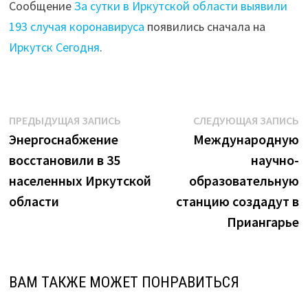
Сообщение
За сутки в Иркутской области выявили
193 случая коронавируса
появились сначала на
Иркутск Сегодня
.
Навигация
Предыдущая
С
ПРЕДЫДУЩАЯ ЗАПИСЬ
СЛЕДУЮЩАЯ ЗАПИСЬ
запись:
з
Энергоснабжение
Международную
по
восстановили в 35
научно-
записям
населенных Иркутской
образовательную
области
станцию создадут в
Приангарье
ВАМ ТАКЖЕ МОЖЕТ ПОНРАВИТЬСЯ