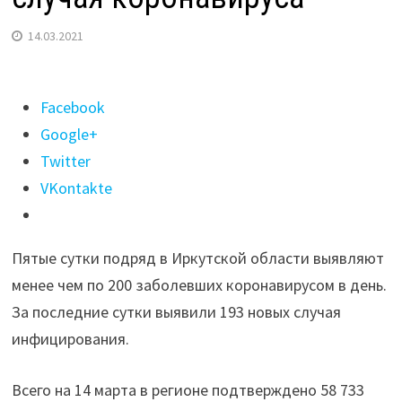
14.03.2021
Поделиться
Facebook
"За
Google+
сутки
Twitter
в
VKontakte
Иркутской
области
Пятые сутки подряд в Иркутской области выявляют
выявили
менее чем по 200 заболевших коронавирусом в день.
193
За последние сутки выявили 193 новых случая
случая
инфицирования.
коронавируса"
Всего на 14 марта в регионе подтверждено 58 733