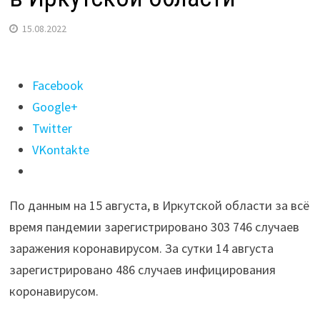
15.08.2022
Поделиться
Facebook
"За
Google+
сутки
Twitter
коронавирусом
VKontakte
заболели
ещё
По данным на 15 августа, в Иркутской области за всё
486
время пандемии зарегистрировано 303 746 случаев
человек
заражения коронавирусом. За сутки 14 августа
в
зарегистрировано 486 случаев инфицирования
Иркутской
коронавирусом.
области"