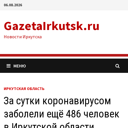
Перейти
06.08.2026
к
содержимому
GazetaIrkutsk.ru
Новости Иркутска
МЕНЮ
ИРКУТСКАЯ ОБЛАСТЬ
За сутки коронавирусом
заболели ещё 486 человек
в Иркутской области