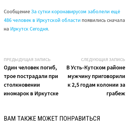
Сообщение
За сутки коронавирусом заболели ещё
486 человек в Иркутской области
появились сначала
на
Иркутск Сегодня
.
Навигация
Предыдущая
С
ПРЕДЫДУЩАЯ ЗАПИСЬ
СЛЕДУЮЩАЯ ЗАПИСЬ
запись:
з
Один человек погиб,
В Усть-Кутском районе
по
трое пострадали при
мужчину приговорили
записям
столкновении
к 2,5 годам колонии за
иномарок в Иркутске
грабеж
ВАМ ТАКЖЕ МОЖЕТ ПОНРАВИТЬСЯ