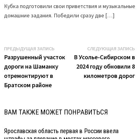
Кубка подготовили свои приветствия и музыкальные
домашние задания. Победили сразу две […]
Навигация
Предыдущая
С
ПРЕДЫДУЩАЯ ЗАПИСЬ
СЛЕДУЮЩАЯ ЗАПИСЬ
запись:
з
Разрушенный участок
В Усолье-Сибирском в
по
дороги на Шаманку
2024 году обновили 8
записям
отремонтируют в
километров дорог
Братском районе
ВАМ ТАКЖЕ МОЖЕТ ПОНРАВИТЬСЯ
Ярославская область первая в России ввела
штрафы за плевание в местах массового