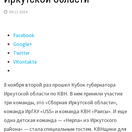
09.11.2024
Поделиться
Facebook
"Второй
Google+
Кубок
Twitter
губернатора
VKontakte
по
КВН
8 ноября второй раз прошел Кубок губернатора
прошел
Иркутской области по КВН. В нем приняли участие
в
три команды, это «Сборная Иркутской области»,
Иркутской
команда ИрГАУ «USS» и команда КВН «Раисы». И еще
области"
одна детская команда — «Нерпа» из Иркутского
района» — стала специальным гостем. КВНщики для