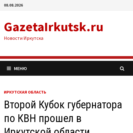
Перейти
08.08.2026
к
содержимому
GazetaIrkutsk.ru
Новости Иркутска
МЕНЮ
ИРКУТСКАЯ ОБЛАСТЬ
Второй Кубок губернатора
по КВН прошел в
Иркутской области