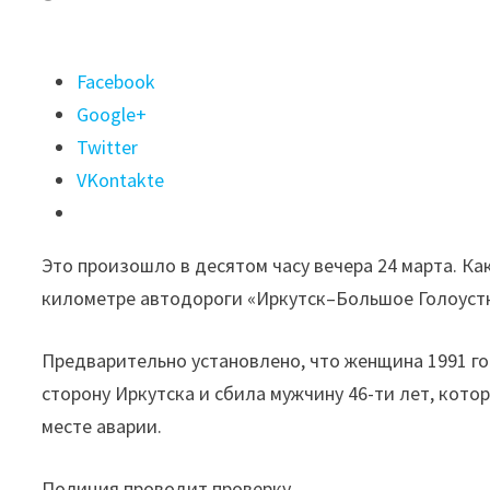
Поделиться
Facebook
"Водитель
Google+
«Субару
Twitter
Ланкастер»
VKontakte
насмерть
сбила
Это произошло в десятом часу вечера 24 марта. Ка
пешехода
километре автодороги «Иркутск–Большое Голоуст
в
Пивоварихе"
Предварительно установлено, что женщина 1991 го
сторону Иркутска и сбила мужчину 46-ти лет, кото
месте аварии.
Полиция проводит проверку.