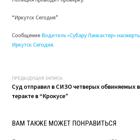
“Иркутск Сегодня”
Сообщение
Водитель «Субару Ланкастер» насмерть
Иркутск Сегодня
.
Навигация
Предыдущая
ПРЕДЫДУЩАЯ ЗАПИСЬ
запись:
Суд отправил в СИЗО четверых обвиняемых 
по
теракте в “Крокусе”
записям
ВАМ ТАКЖЕ МОЖЕТ ПОНРАВИТЬСЯ