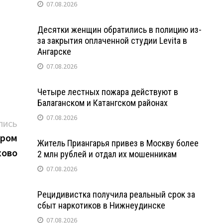
07.08.2026
Десятки женщин обратились в полицию из-
за закрытия оплаченной студии Levita в
Ангарске
07.08.2026
Четыре лестных пожара действуют в
Балаганском и Катангском районах
07.08.2026
Следующая
ПИСЬ
запись:
эром
Житель Приангарья привез в Москву более
хово
2 млн рублей и отдал их мошенникам
07.08.2026
Рецидивистка получила реальный срок за
сбыт наркотиков в Нижнеудинске
07.08.2026