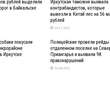
нов рублей выделили
Иркутская таможня выявила
орог в Байкальске
контрабандистов, которые
вывезли в Китай лес на 56 м
рублей
16.12.2021
собаки покусали
Полицейские провели рейды
икрорайоне
отдаленном поселке на Севе
в Иркутске
Приангарья и выявили 98
правонарушений
16.06.2021