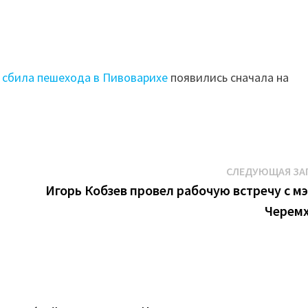
 сбила пешехода в Пивоварихе
появились сначала на
СЛЕДУЮЩАЯ ЗА
в
Игорь Кобзев провел рабочую встречу с м
Черем