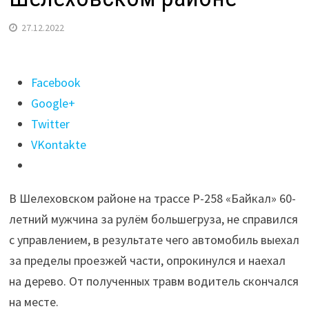
27.12.2022
Поделиться
Facebook
"Водитель
Google+
большегруза
Twitter
погиб
VKontakte
в
ДТП
В Шелеховском районе на трассе Р-258 «Байкал» 60-
на
летний мужчина за рулём большегруза, не справился
трассе
с управлением, в результате чего автомобиль выехал
в
за пределы проезжей части, опрокинулся и наехал
Шелеховском
на дерево. От полученных травм водитель скончался
районе"
на месте.