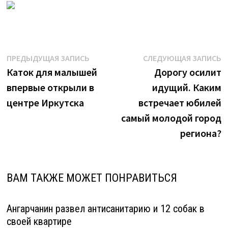
Навигация
Предыдущая
С
ПРЕДЫДУЩАЯ ЗАПИСЬ
СЛЕДУЮЩАЯ ЗАПИСЬ
запись:
з
Каток для малышей
Дорогу осилит
по
впервые открыли в
идущий. Каким
записям
центре Иркутска
встречает юбилей
самый молодой город
региона?
ВАМ ТАКЖЕ МОЖЕТ ПОНРАВИТЬСЯ
Ангарчанин развел антисанитарию и 12 собак в
своей квартире