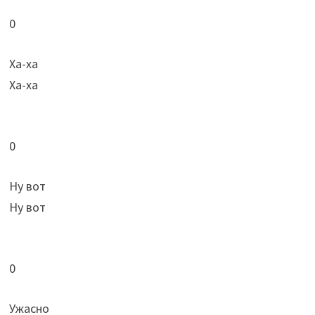
0
Ха-ха
Ха-ха
0
Ну вот
Ну вот
0
Ужасно