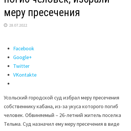
меру пресечения
28.07.2022
Поделиться
Facebook
"В
Google+
Приангарье
Twitter
хозяину
VKontakte
кабана,
от
Усольский городской суд избрал меру пресечения
укуса
собственнику кабана, из-за укуса которого погиб
которого
человек. Обвиняемый – 26-летний житель поселка
погиб
Тельма. Суд назначил ему меру пресечения в виде
человек,