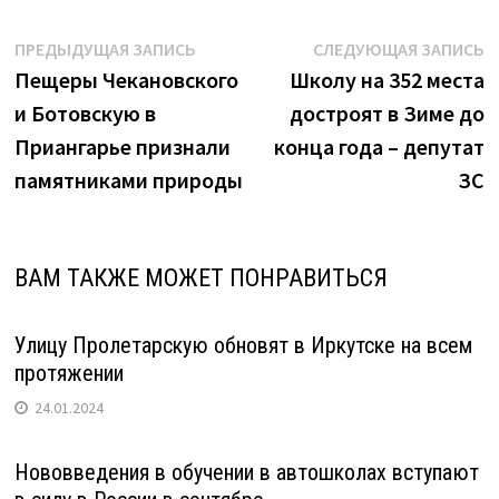
Навигация
Предыдущая
С
ПРЕДЫДУЩАЯ ЗАПИСЬ
СЛЕДУЮЩАЯ ЗАПИСЬ
запись:
з
Пещеры Чекановского
Школу на 352 места
по
и Ботовскую в
достроят в Зиме до
записям
Приангарье признали
конца года – депутат
памятниками природы
ЗС
ВАМ ТАКЖЕ МОЖЕТ ПОНРАВИТЬСЯ
Улицу Пролетарскую обновят в Иркутске на всем
протяжении
24.01.2024
Нововведения в обучении в автошколах вступают