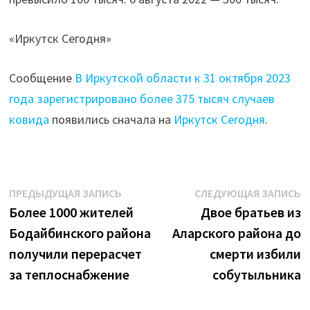
«Иркутск Сегодня»
Сообщение
В Иркутской области к 31 октября 2023
года зарегистрировано более 375 тысяч случаев
ковида
появились сначала на
Иркутск Сегодня
.
Навигация
Предыдущая
С
ПРЕДЫДУЩАЯ ЗАПИСЬ
СЛЕДУЮЩАЯ ЗАПИСЬ
запись:
з
Более 1000 жителей
Двое братьев из
по
Бодайбинского района
Аларского района до
записям
получили перерасчет
смерти избили
за теплоснабжение
собутыльника