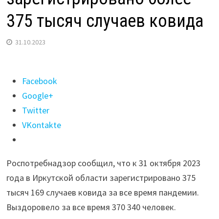
375 тысяч случаев ковида
31.10.2023
Поделиться
Facebook
"В
Google+
Иркутской
Twitter
области
VKontakte
к
31
Роспотребнадзор сообщил, что к 31 октября 2023
октября
года в Иркутской области зарегистрировано 375
2023
тысяч 169 случаев ковида за все время пандемии.
года
Выздоровело за все время 370 340 человек.
зарегистрировано