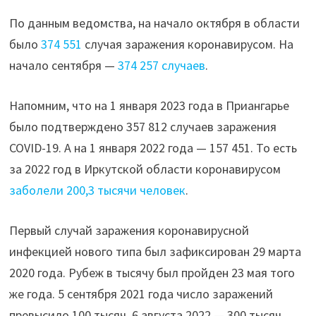
более
По данным ведомства, на начало октября в области
375
было
374 551
случая заражения коронавирусом. На
тысяч
начало сентября —
374 257 случаев
.
случаев
ковида"
Напомним, что на 1 января 2023 года в Приангарье
было подтверждено 357 812 случаев заражения
COVID-19. А на 1 января 2022 года — 157 451. То есть
за 2022 год в Иркутской области коронавирусом
заболели 200,3 тысячи человек
.
Первый случай заражения коронавирусной
инфекцией нового типа был зафиксирован 29 марта
2020 года. Рубеж в тысячу был пройден 23 мая того
же года. 5 сентября 2021 года число заражений
превысило 100 тысяч. 6 августа 2022 — 300 тысяч.