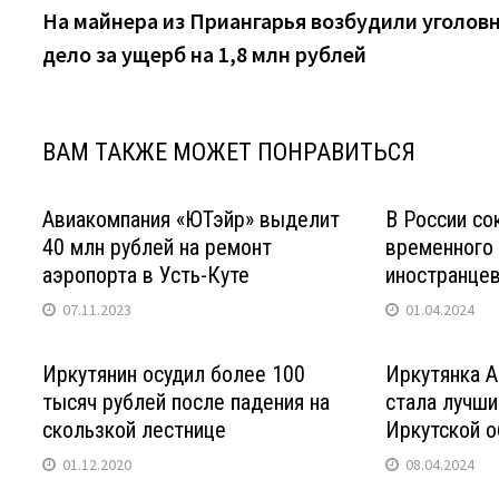
запись:
На майнера из Приангарья возбудили уголов
по
дело за ущерб на 1,8 млн рублей
записям
ВАМ ТАКЖЕ МОЖЕТ ПОНРАВИТЬСЯ
Авиакомпания «ЮТэйр» выделит
В России со
40 млн рублей на ремонт
временного
аэропорта в Усть-Куте
иностранце
07.11.2023
01.04.2024
Иркутянин осудил более 100
Иркутянка 
тысяч рублей после падения на
стала лучши
скользкой лестнице
Иркутской о
01.12.2020
08.04.2024