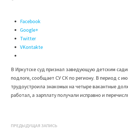
Поделиться
Facebook
"В
Google+
Иркутске
Twitter
заведующая
VKontakte
детским
садом
В Иркутске суд признал заведующую детским сади
осуждена
подлоге, сообщает СУ СК по региону. В период с и
за
трудоустроила знакомых на четыре вакантные долж
мошенничество"
работал, а зарплату получали исправно и перечи
Навигация
Предыдущая
ПРЕДЫДУЩАЯ ЗАПИСЬ