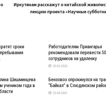
но
Иркутянам расскажут о китайской живопис
лекцию проекта «Научные субботн
кратят сроки
Работодателям Приангарья
 пребывания
рекомендовали перевести 5
в
сотрудников на удаленку
20.01.2022
Алина Шишминцева
Бензовоз опрокинулся на тра
м учеником года в
“Байкал” в Слюдянском райо
бласти
15.04.2021