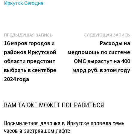
Иркутск Сегодня
.
Навигация
Предыдущая
С
ПРЕДЫДУЩАЯ ЗАПИСЬ
СЛЕДУЮЩАЯ ЗАПИСЬ
запись:
з
16 мэров городов и
Расходы на
по
районов Иркутской
медпомощь по системе
записям
области предстоит
ОМС вырастут на 400
выбрать в сентябре
млрд руб. в этом году
2024 года
ВАМ ТАКЖЕ МОЖЕТ ПОНРАВИТЬСЯ
Восьмилетняя девочка в Иркутске провела семь
часов в застрявшем лифте