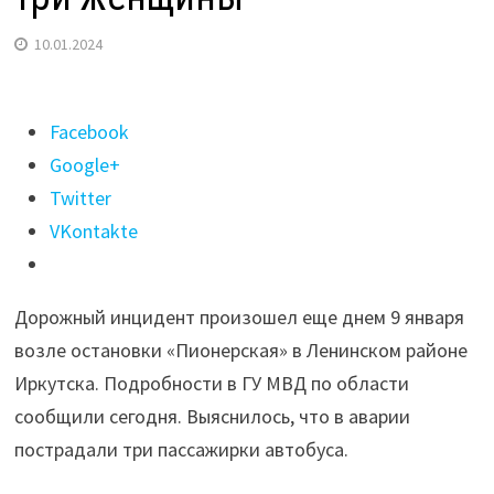
10.01.2024
Поделиться
Facebook
"В
Google+
Иркутске
Twitter
в
VKontakte
ДТП
автобусами
Дорожный инцидент произошел еще днем 9 января
пострадали
возле остановки «Пионерская» в Ленинском районе
три
Иркутска. Подробности в ГУ МВД по области
женщины"
сообщили сегодня. Выяснилось, что в аварии
пострадали три пассажирки автобуса.