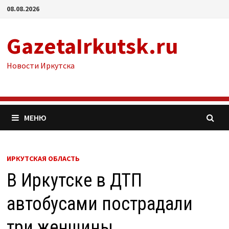
Перейти
08.08.2026
к
содержимому
GazetaIrkutsk.ru
Новости Иркутска
МЕНЮ
ИРКУТСКАЯ ОБЛАСТЬ
В Иркутске в ДТП
автобусами пострадали
три женщины