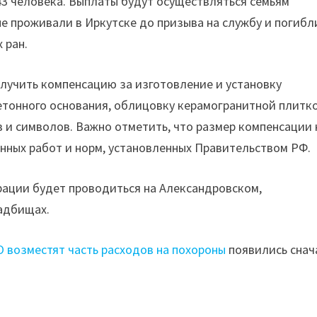
3 человека. Выплаты будут осуществляться семьям
е проживали в Иркутске до призыва на службу и погибл
 ран.
лучить компенсацию за изготовление и установку
етонного основания, облицовку керамогранитной плитк
в и символов. Важно отметить, что размер компенсации 
ных работ и норм, установленных Правительством РФ.
рации будет проводиться на Александровском,
адбищах.
О возместят часть расходов на похороны
появились снач