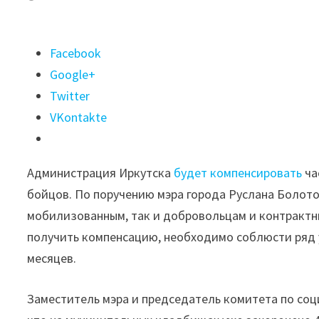
Поделиться
Facebook
"В
Google+
Иркутске
Twitter
семьям
VKontakte
погибших
в
Администрация Иркутска
будет компенсировать
ча
ходе
бойцов. По поручению мэра города Руслана Болото
СВО
мобилизованным, так и добровольцам и контрактн
возместят
получить компенсацию, необходимо соблюсти ряд у
часть
месяцев.
расходов
на
Заместитель мэра и председатель комитета по соц
похороны"