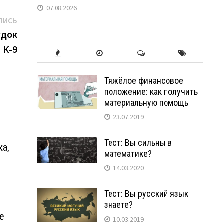
07.08.2026
Следующая
ПИСЬ
запись:
удок
 К-9
Тяжёлое финансовое
положение: как получить
материальную помощь
23.07.2019
Тест: Вы сильны в
ка,
математике?
14.03.2020
Тест: Вы русский язык
я
знаете?
не
10.03.2019