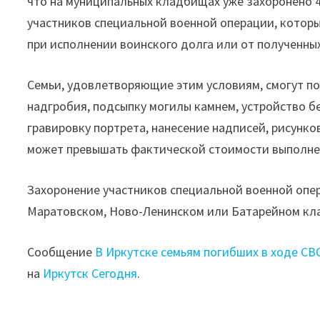
что на муниципальных кладбищах уже захоронено 4
участников специальной военной операции, которы
при исполнении воинского долга или от полученных
Семьи, удовлетворяющие этим условиям, смогут по
надгробия, подсыпку могилы камнем, устройство б
гравировку портрета, нанесение надписей, рисунко
может превышать фактической стоимости выполнен
Захоронение участников специальной военной опе
Маратовском, Ново-Ленинском или Батарейном кл
Сообщение
В Иркутске семьям погибших в ходе СВ
на
Иркутск Сегодня
.