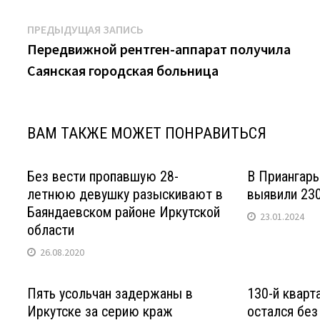
Навигация
Предыдущая
ПРЕДЫДУЩАЯ ЗАПИСЬ
запись:
Передвижной рентген-аппарат получила
по
Саянская городская больница
записям
ВАМ ТАКЖЕ МОЖЕТ ПОНРАВИТЬСЯ
Без вести пропавшую 28-
В Приангарь
летнюю девушку разыскивают в
выявили 230
Баяндаевском районе Иркутской
23.01.2024
области
26.08.2020
Пять усольчан задержаны в
130-й кварт
Иркутске за серию краж
остался без