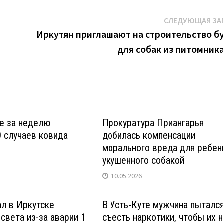
СЛЕДУЮЩАЯ ЗА
Иркутян приглашают на строительство б
для собак из питомника
е за неделю
Прокуратура Приангарья
 случаев ковида
добилась компенсации
морального вреда для ребен
укушенного собакой
10.05.2026
ал в Иркутске
В Усть-Куте мужчина пыталс
 света из-за аварии 1
съесть наркотики, чтобы их 