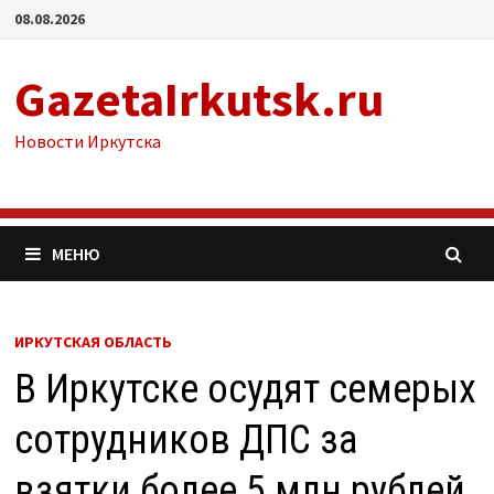
Перейти
08.08.2026
к
содержимому
GazetaIrkutsk.ru
Новости Иркутска
МЕНЮ
ИРКУТСКАЯ ОБЛАСТЬ
В Иркутске осудят семерых
сотрудников ДПС за
взятки более 5 млн рублей