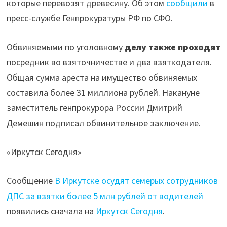
которые перевозят древесину. Об этом
сообщили
в
5
пресс-службе Генпрокуратуры РФ по СФО.
млн
рублей
Обвиняемыми по уголовному
делу
также
проходят
от
посредник во взяточничестве и два взяткодателя.
водителей"
Общая сумма ареста на имущество обвиняемых
составила более 31 миллиона рублей. Накануне
заместитель генпрокурора России Дмитрий
Демешин подписал обвинительное заключение.
«Иркутск Сегодня»
Сообщение
В Иркутске осудят семерых сотрудников
ДПС за взятки более 5 млн рублей от водителей
появились сначала на
Иркутск Сегодня
.