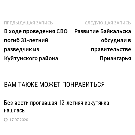
Навигация
Предыдущая
С
ПРЕДЫДУЩАЯ ЗАПИСЬ
СЛЕДУЮЩАЯ ЗАПИСЬ
запись:
з
В ходе проведения СВО
Развитие Байкальска
по
погиб 31-летний
обсудили в
записям
разведчик из
правительстве
Куйтунского района
Приангарья
ВАМ ТАКЖЕ МОЖЕТ ПОНРАВИТЬСЯ
Без вести пропавшая 12-летняя иркутянка
нашлась
17.07.2020