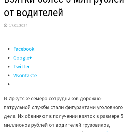
от водителей
17.01.2024
Поделиться
Facebook
"В
Google+
Иркутске
Twitter
осудят
VKontakte
семерых
сотрудников
В Иркутске семеро сотрудников дорожно-
ДПС
патрульной службы стали фигурантами уголовного
за
дела. Их обвиняют в получении взяток в размере 5
взятки
миллионов рублей от водителей грузовиков,
более