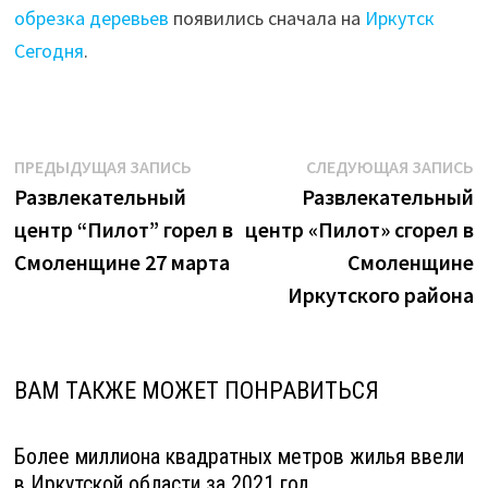
обрезка деревьев
появились сначала на
Иркутск
Сегодня
.
Навигация
Предыдущая
С
ПРЕДЫДУЩАЯ ЗАПИСЬ
СЛЕДУЮЩАЯ ЗАПИСЬ
запись:
з
Развлекательный
Развлекательный
по
центр “Пилот” горел в
центр «Пилот» сгорел в
записям
Смоленщине 27 марта
Смоленщине
Иркутского района
ВАМ ТАКЖЕ МОЖЕТ ПОНРАВИТЬСЯ
Более миллиона квадратных метров жилья ввели
в Иркутской области за 2021 год