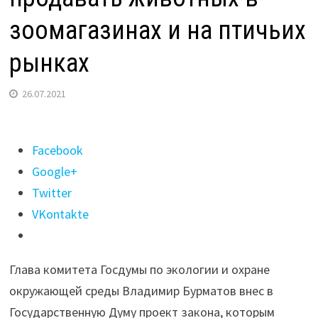
зоомагазинах и на птичьих
рынках
26.07.2021
Поделиться
Facebook
"В
Google+
ГД
Twitter
РФ
VKontakte
внесен
законопроект
Глава комитета Госдумы по экологии и охране
о
окружающей среды Владимир Бурматов внес в
запрете
Государственную Думу проект закона, которым