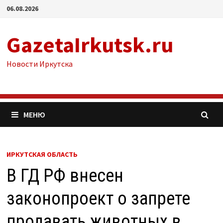
Перейти
06.08.2026
к
содержимому
GazetaIrkutsk.ru
Новости Иркутска
МЕНЮ
ИРКУТСКАЯ ОБЛАСТЬ
В ГД РФ внесен
законопроект о запрете
продавать животных в