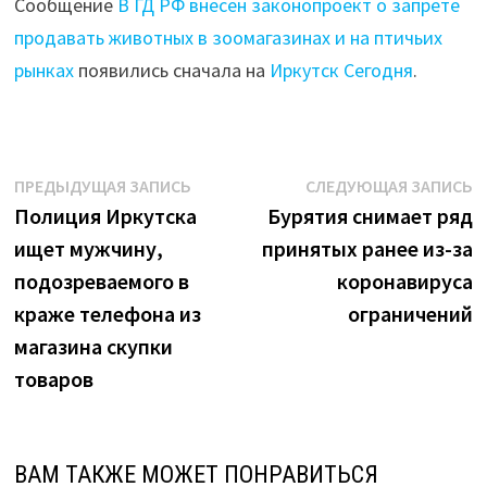
Сообщение
В ГД РФ внесен законопроект о запрете
продавать животных в зоомагазинах и на птичьих
рынках
появились сначала на
Иркутск Сегодня
.
Навигация
Предыдущая
С
ПРЕДЫДУЩАЯ ЗАПИСЬ
СЛЕДУЮЩАЯ ЗАПИСЬ
запись:
з
Полиция Иркутска
Бурятия снимает ряд
по
ищет мужчину,
принятых ранее из-за
записям
подозреваемого в
коронавируса
краже телефона из
ограничений
магазина скупки
товаров
ВАМ ТАКЖЕ МОЖЕТ ПОНРАВИТЬСЯ