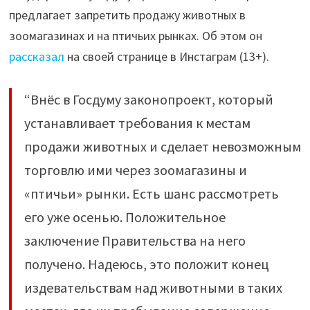
продавать
предлагает запретить продажу животных в
животных
зоомагазинах и на птичьих рынках. Об этом он
в
рассказал
на своей странице в Инстаграм (13+).
зоомагазинах
и
“Внёс в Госдуму законопроект, который
на
устанавливает требования к местам
птичьих
продажи животных и сделает невозможным
рынках"
торговлю ими через зоомагазины и
«птичьи» рынки. Есть шанс рассмотреть
его уже осенью. Положительное
заключение Правительства на него
получено. Надеюсь, это положит конец
издевательствам над животными в таких