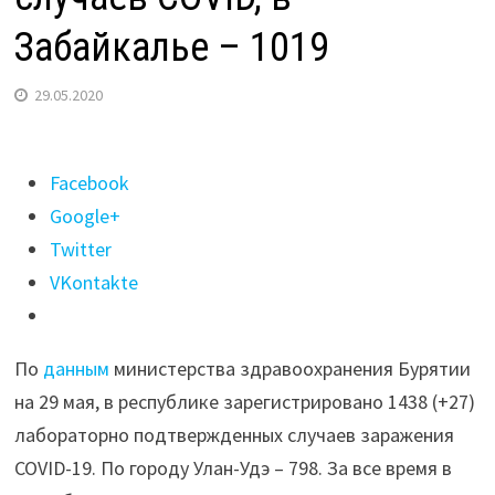
Забайкалье – 1019
29.05.2020
Поделиться
Facebook
"В
Google+
Бурятии
Twitter
на
VKontakte
29
мая
По
данным
министерства здравоохранения Бурятии
зарегистрировано
на 29 мая, в республике зарегистрировано 1438 (+27)
1438
лабораторно подтвержденных случаев заражения
случаев
COVID-19. По городу Улан-Удэ – 798. За все время в
COVID,