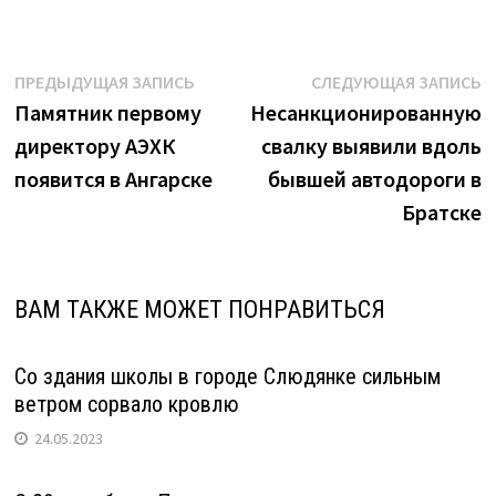
Навигация
Предыдущая
С
ПРЕДЫДУЩАЯ ЗАПИСЬ
СЛЕДУЮЩАЯ ЗАПИСЬ
запись:
з
Памятник первому
Несанкционированную
по
директору АЭХК
свалку выявили вдоль
записям
появится в Ангарске
бывшей автодороги в
Братске
ВАМ ТАКЖЕ МОЖЕТ ПОНРАВИТЬСЯ
Со здания школы в городе Слюдянке сильным
ветром сорвало кровлю
24.05.2023