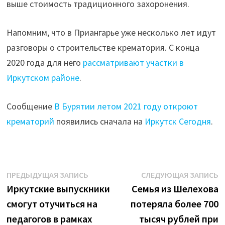
выше стоимость традиционного захоронения.
Напомним, что в Приангарье уже несколько лет идут
разговоры о строительстве крематория. С конца
2020 года для него
рассматривают участки в
Иркутском районе
.
Сообщение
В Бурятии летом 2021 году откроют
крематорий
появились сначала на
Иркутск Сегодня
.
Навигация
Предыдущая
С
ПРЕДЫДУЩАЯ ЗАПИСЬ
СЛЕДУЮЩАЯ ЗАПИСЬ
запись:
з
Иркутские выпускники
Семья из Шелехова
по
смогут отучиться на
потеряла более 700
записям
педагогов в рамках
тысяч рублей при