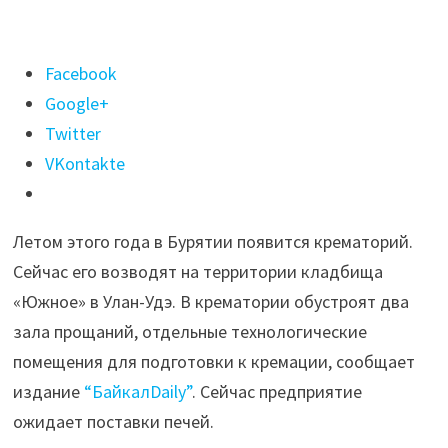
Поделиться
Facebook
"В
Google+
Бурятии
Twitter
летом
VKontakte
2021
году
Летом этого года в Бурятии появится крематорий.
откроют
Сейчас его возводят на территории кладбища
крематорий"
«Южное» в Улан-Удэ. В крематории обустроят два
зала прощаний, отдельные технологические
помещения для подготовки к кремации, сообщает
издание
“БайкалDaily”
. Сейчас предприятие
ожидает поставки печей.