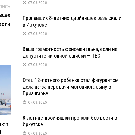
07.08.2026
Следующая
ПИСЬ
запись:
всех
Пропавших 8-летних двойняшек разыскали
асти
в Иркутске
07.08.2026
Ваша грамотность феноменальна, если не
допустите ни одной ошибки — ТЕСТ
07.08.2026
Отец 12-летнего ребенка стал фигурантом
дела из-за передачи мотоцикла сыну в
Приангарье
07.08.2026
8-летние двойняшки пропали без вести в
жают
Иркутске
и
07.08.2026