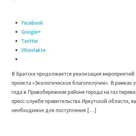
Поделиться
Facebook
"В
Google+
Братске
Twitter
газифицировали
VKontakte
76
частных
В Братске продолжается реализация мероприятий 
домов
проекта «Экологическое благополучие». В рамках э
с
года в Правобережном районе города на газ перев
начала
пресс-службе правительства Иркутской области, е
года"
необходимое для поступления […]