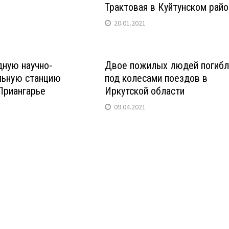
Трактовая в Куйтунском рай
20.01.2021
ную научно-
Двое пожилых людей погибл
льную станцию
под колесами поездов в
Приангарье
Иркутской области
09.04.2021