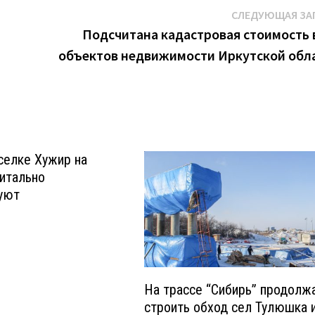
СЛЕДУЮЩАЯ ЗА
Подсчитана кадастровая стоимость 
объектов недвижимости Иркутской обл
селке Хужир на
итально
уют
На трассе “Сибирь” продол
строить обход сел Тулюшка 