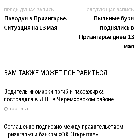
Навигация
Предыдущая
С
ПРЕДЫДУЩАЯ ЗАПИСЬ
СЛЕДУЮЩАЯ ЗАПИСЬ
запись:
з
Паводки в Приангарье.
Пыльные бури
по
Ситуация на 13 мая
поднялись в
записям
Приангарье днем 13
мая
ВАМ ТАКЖЕ МОЖЕТ ПОНРАВИТЬСЯ
Водитель иномарки погиб и пассажирка
пострадала в ДТП в Черемховском районе
10.01.2021
Соглашение подписано между правительством
Приангарья и банком «ФК Открытие»