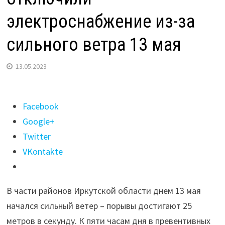
электроснабжение из-за
сильного ветра 13 мая
13.05.2023
Поделиться
Facebook
"В
Google+
Боханском
Twitter
и
VKontakte
Черемховском
районах
В части районов Иркутской области днем 13 мая
отключили
начался сильный ветер – порывы достигают 25
электроснабжение
метров в секунду. К пяти часам дня в превентивных