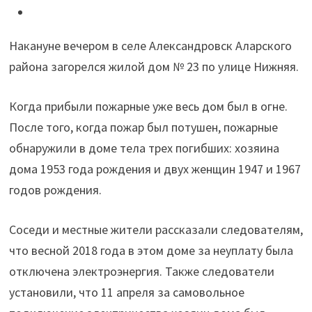
Иркутской
области
Накануне вечером в селе Александровск Аларского
при
района загорелся жилой дом № 23 по улице Нижняя.
пожаре
в
Когда прибыли пожарные уже весь дом был в огне.
доме
После того, когда пожар был потушен, пожарные
погибли
обнаружили в доме тела трех погибших: хозяина
три
дома 1953 года рождения и двух женщин 1947 и 1967
человека"
годов рождения.
Соседи и местные жители рассказали следователям,
что весной 2018 года в этом доме за неуплату была
отключена электроэнергия. Также следователи
установили, что 11 апреля за самовольное