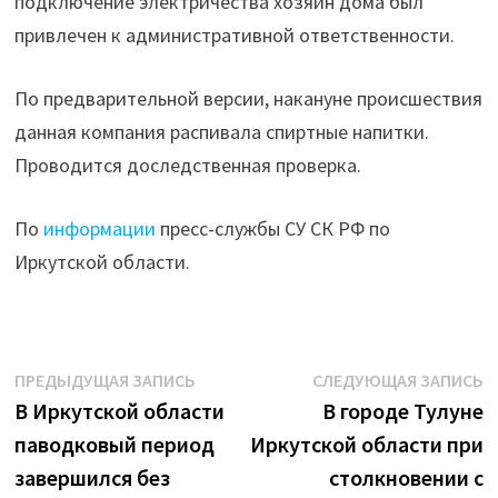
подключение электричества хозяин дома был
привлечен к административной ответственности.
По предварительной версии, накануне происшествия
данная компания распивала спиртные напитки.
Проводится доследственная проверка.
По
информации
пресс-службы СУ СК РФ по
Иркутской области.
Навигация
Предыдущая
С
ПРЕДЫДУЩАЯ ЗАПИСЬ
СЛЕДУЮЩАЯ ЗАПИСЬ
запись:
з
В Иркутской области
В городе Тулуне
по
паводковый период
Иркутской области при
записям
завершился без
столкновении с