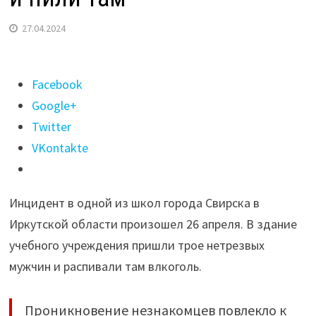
27.04.2024
Поделиться
Facebook
"Трое
Google+
нетрезвых
Twitter
мужчин
VKontakte
пришли
в
Инцидент в одной из школ города Свирска в
школу
Иркутской области произошел 26 апреля. В здание
в
учебного учреждения пришли трое нетрезвых
Свирске
мужчин и распивали там влкоголь.
и
пили
Проникновение незнакомцев повлекло к