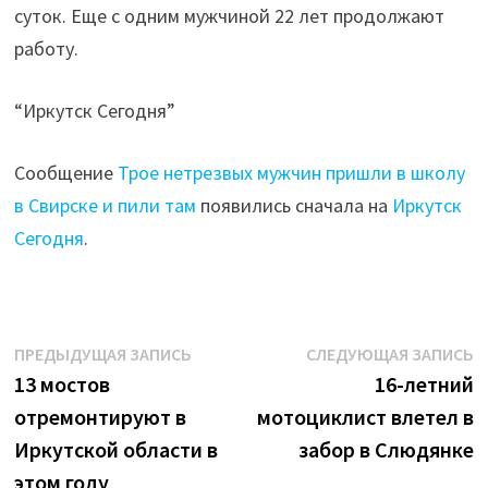
суток. Еще с одним мужчиной 22 лет продолжают
работу.
“Иркутск Сегодня”
Сообщение
Трое нетрезвых мужчин пришли в школу
в Свирске и пили там
появились сначала на
Иркутск
Сегодня
.
Навигация
Предыдущая
С
ПРЕДЫДУЩАЯ ЗАПИСЬ
СЛЕДУЮЩАЯ ЗАПИСЬ
запись:
з
13 мостов
16-летний
по
отремонтируют в
мотоциклист влетел в
записям
Иркутской области в
забор в Слюдянке
этом году