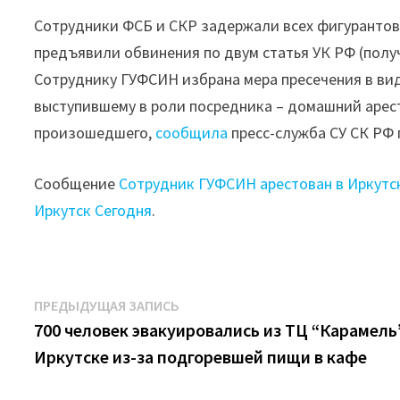
Сотрудники ФСБ и СКР задержали всех фигурантов 
предъявили обвинения по двум статья УК РФ (полу
Сотруднику ГУФСИН избрана мера пресечения в вид
выступившему в роли посредника – домашний арес
произошедшего,
сообщила
пресс-служба СУ СК РФ 
Сообщение
Сотрудник ГУФСИН арестован в Иркутс
Иркутск Сегодня
.
Навигация
Предыдущая
ПРЕДЫДУЩАЯ ЗАПИСЬ
запись:
700 человек эвакуировались из ТЦ “Карамель
по
Иркутске из-за подгоревшей пищи в кафе
записям