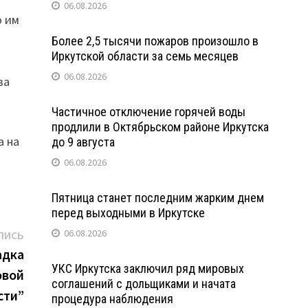
06.08.2026
о им
Более 2,5 тысячи пожаров произошло в
Иркутской области за семь месяцев
06.08.2026
ва
Частичное отключение горячей воды
продлили в Октябрьском районе Иркутска
а на
до 9 августа
06.08.2026
Пятница станет последним жарким днем
перед выходными в Иркутске
Следующая
06.08.2026
ПИСЬ
запись:
адка
УКС Иркутска заключил ряд мировых
овой
соглашений с дольщиками и начата
сти”
процедура наблюдения