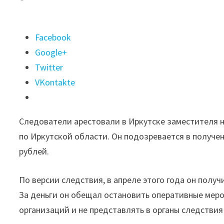
Поделиться
Facebook
"Сотрудник
Google+
ГУФСИН
Twitter
арестован
VKontakte
в
Иркутске
Следователи арестовали в Иркутске заместителя 
по
по Иркутской области. Он подозревается в получе
подозрению
рублей.
в
получении
По версии следствия, в апреле этого года он получ
взятки"
За деньги он обещал остановить оперативные мер
организаций и не представлять в органы следстви