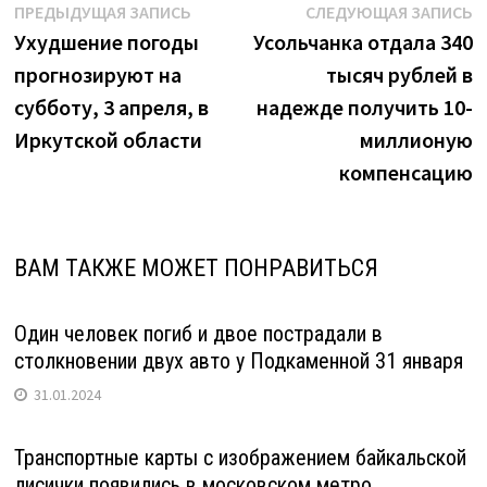
Навигация
Предыдущая
С
ПРЕДЫДУЩАЯ ЗАПИСЬ
СЛЕДУЮЩАЯ ЗАПИСЬ
запись:
з
Ухудшение погоды
Усольчанка отдала 340
по
прогнозируют на
тысяч рублей в
записям
субботу, 3 апреля, в
надежде получить 10-
Иркутской области
миллионую
компенсацию
ВАМ ТАКЖЕ МОЖЕТ ПОНРАВИТЬСЯ
Один человек погиб и двое пострадали в
столкновении двух авто у Подкаменной 31 января
31.01.2024
Транспортные карты с изображением байкальской
лисички появились в московском метро