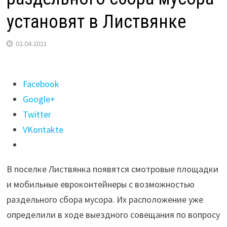
установят в Листвянке
02.04.2021
Поделиться
Facebook
"Смотровые
Google+
площадки
Twitter
и
VKontakte
евроконтейнеры
для
В поселке Листвянка появятся смотровые площадки
раздельного
и мобильные евроконтейнеры с возможностью
сбора
раздельного сбора мусора. Их расположение уже
мусора
определили в ходе выездного совещания по вопросу
установят