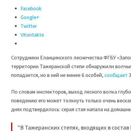
Поделиться
Facebook
"Следы
Google+
крупного
Twitter
волка
VKontakte
обнаружены
в
Сотрудники Еланцинского лесничества ФГБУ «Запо
Тажеранской
территории Тажеранской степи обнаружили волчьи 
степи"
попадается, но в ней не менее 6 особей,
сообщает
З
По словам инспекторов, выход лесного волка глуб
поведению его может толкнуть только очень веска
днях подтвердилось: серая стая напала на домашни
“В Тажеранских степях, входящих в соста