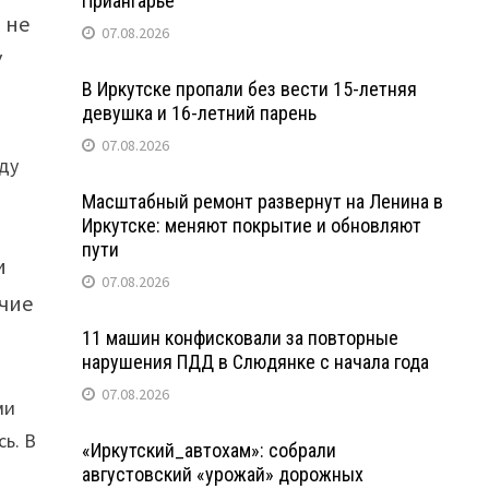
Приангарье
 не
07.08.2026
У
В Иркутске пропали без вести 15-летняя
девушка и 16-летний парень
07.08.2026
оду
Масштабный ремонт развернут на Ленина в
Иркутске: меняют покрытие и обновляют
пути
и
07.08.2026
ячие
11 машин конфисковали за повторные
нарушения ПДД в Слюдянке с начала года
07.08.2026
ми
ь. В
«Иркутский_автохам»: собрали
августовский «урожай» дорожных