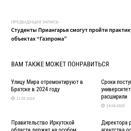
Навигация
Предыдущая
ПРЕДЫДУЩАЯ ЗАПИСЬ
запись:
Студенты Приангарья смогут пройти практик
по
объектах “Газпрома”
записям
ВАМ ТАКЖЕ МОЖЕТ ПОНРАВИТЬСЯ
Улицу Мира отремонтируют в
Сроки посту
Братске в 2024 году
университет
расширили
11.03.2024
14.04.2020
Правительство Иркутской
Директора р
области держит на особом
агентства о