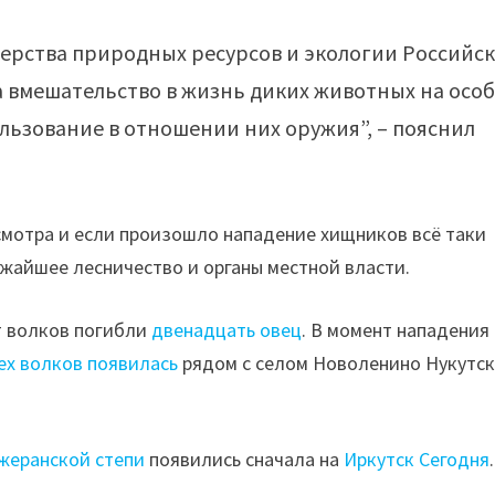
терства природных ресурсов и экологии Российс
 вмешательство в жизнь диких животных на осо
ьзование в отношении них оружия”, – пояснил
исмотра и если произошло нападение хищников всё таки
жайшее лесничество и органы местной власти.
от волков погибли
двенадцать овец
. В момент нападения
ех волков появилась
рядом с селом Новоленино Нукутск
ажеранской степи
появились сначала на
Иркутск Сегодня
.