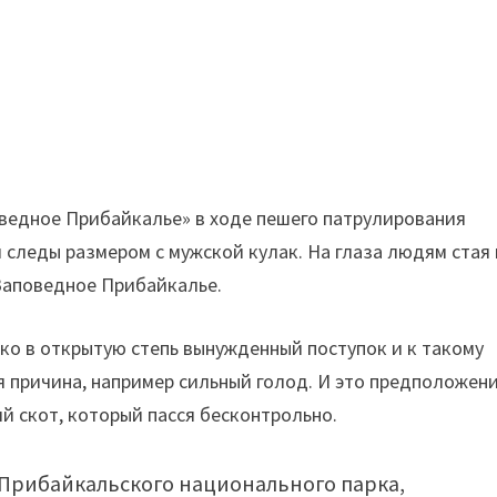
ведное Прибайкалье» в ходе пешего патрулирования
следы размером с мужской кулак. На глаза людям стая 
аповедное Прибайкалье.
око в открытую степь вынужденный поступок и к такому
я причина, например сильный голод. И это предположени
й скот, который пасся бесконтрольно.
в Прибайкальского национального парка,