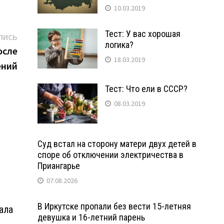
10.03.2019
Тест: У вас хорошая
Следующая
ПИСЬ
логика?
запись:
осле
18.03.2019
ений
Тест: Что ели в СССР?
08.03.2019
Суд встал на сторону матери двух детей в
споре об отключении электричества в
Приангарье
07.08.2026
В Иркутске пропали без вести 15-летняя
ала
девушка и 16-летний парень