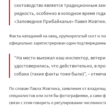
скотоводство является традиционным заня
редкость, особенно в холодное время года
«Заповедное Прибайкалье» Павел Жовтюк
Факты нападений на овец, крупнорогатый скот и л
официально зарегистрирован один подтвержденны
“На место выезжал наш инспектор, ветер
удостоверились, что действительно, в пр
собаки (такие факты тоже были)”, – отмеч
По словам Павла Жовтюка, заявления от владельц
специалистов или хотя бы фотографиями, а сами ф
связи с этим говорить о регулировании численнос