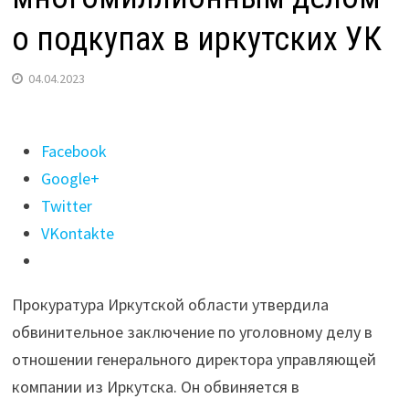
о подкупах в иркутских УК
04.04.2023
Поделиться
Facebook
"Следователи
Google+
завершили
Twitter
работу
VKontakte
над
многомиллионным
Прокуратура Иркутской области утвердила
делом
обвинительное заключение по уголовному делу в
о
отношении генерального директора управляющей
подкупах
компании из Иркутска. Он обвиняется в
в