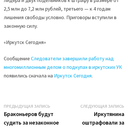
лидера и двух подельников к штрафу в размере от
2,5 млн до 7,2 млн рублей, третьего — к 4 годам
лишения свободы условно. Приговоры вступили в
законную силу.
«Иркутск Сегодня»
Сообщение
Следователи завершили работу над
многомиллионным делом о подкупах в иркутских УК
появились сначала на
Иркутск Сегодня
.
Навигация
Предыдущая
С
ПРЕДЫДУЩАЯ ЗАПИСЬ
СЛЕДУЮЩАЯ ЗАПИСЬ
запись:
з
Браконьеров будут
Иркутянина
по
судить за незаконное
оштрафовали за