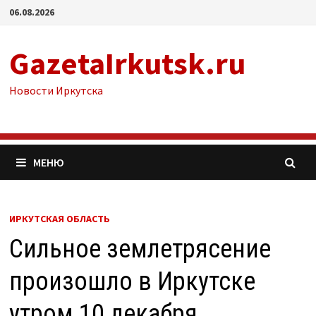
Перейти
06.08.2026
к
содержимому
GazetaIrkutsk.ru
Новости Иркутска
МЕНЮ
ИРКУТСКАЯ ОБЛАСТЬ
Сильное землетрясение
произошло в Иркутске
утром 10 декабря