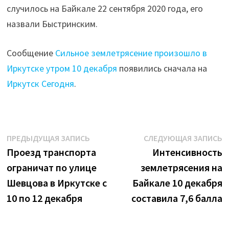
случилось на Байкале 22 сентября 2020 года, его
назвали Быстринским.
Сообщение
Сильное землетрясение произошло в
Иркутске утром 10 декабря
появились сначала на
Иркутск Сегодня
.
Навигация
Предыдущая
С
ПРЕДЫДУЩАЯ ЗАПИСЬ
СЛЕДУЮЩАЯ ЗАПИСЬ
запись:
з
Проезд транспорта
Интенсивность
по
ограничат по улице
землетрясения на
записям
Шевцова в Иркутске с
Байкале 10 декабря
10 по 12 декабря
составила 7,6 балла