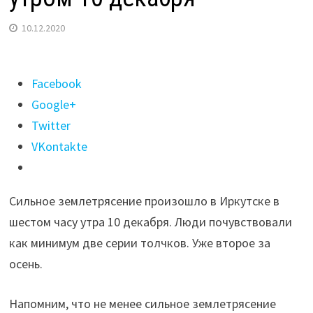
10.12.2020
Поделиться
Facebook
"Сильное
Google+
землетрясение
Twitter
произошло
VKontakte
в
Иркутске
Сильное землетрясение произошло в Иркутске в
утром
шестом часу утра 10 декабря. Люди почувствовали
10
как минимум две серии толчков. Уже второе за
декабря"
осень.
Напомним, что не менее сильное землетрясение