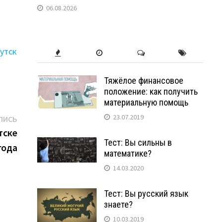
,
06.08.2026
утск
Тяжёлое финансовое
положение: как получить
материальную помощь
Следующая
23.07.2019
ПИСЬ
запись:
тске
Тест: Вы сильны в
года
математике?
14.03.2020
Тест: Вы русский язык
знаете?
10.03.2019
в