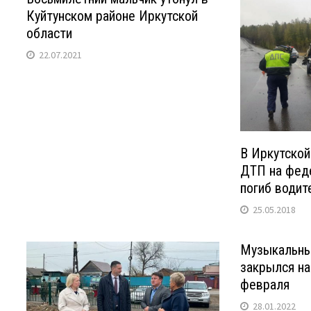
Куйтунском районе Иркутской
области
22.07.2021
В Иркутской
ДТП на фед
погиб водит
25.05.2018
Музыкальны
закрылся на
февраля
28.01.2022