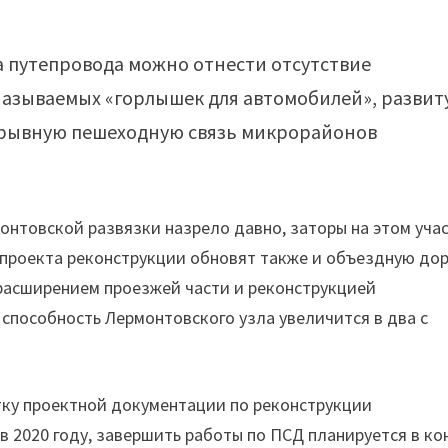
 путепровода можно отнести отсутствие
называемых «горлышек для автомобилей», разви
ерывную пешеходную связь микрорайонов
онтовской развязки назрело давно, заторы на этом уча
 проекта реконструкции обновят также и объездную до
расширением проезжей части и реконструкцией
 способность Лермонтовского узла увеличится в два с
тку проектной документации по реконструкции
в 2020 году, завершить работы по ПСД планируется в ко