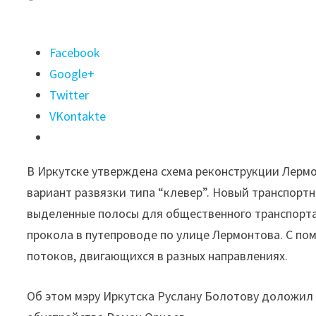
Поделиться
Facebook
"Схему
Google+
реконструкции
Twitter
Лермонтовской
VKontakte
развязки
утвердили
В Иркутске утверждена схема реконструкции Лерм
в
вариант развязки типа “клевер”. Новый транспорт
Иркутске"
выделенные полосы для общественного транспорта
прокола в путепроводе по улице Лермонтова. С п
потоков, двигающихся в разных направлениях.
Об этом мэру Иркутска Руслану Болотову доложил 