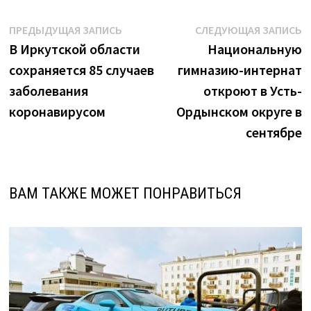
Навигация
Предыдущая
С
ПРЕДЫДУЩАЯ ЗАПИСЬ
СЛЕДУЮЩАЯ ЗАПИСЬ
запись:
з
В Иркутской области
Национальную
по
сохраняется 85 случаев
гимназию-интернат
записям
заболевания
откроют в Усть-
коронавирусом
Ордынском округе в
сентябре
ВАМ ТАКЖЕ МОЖЕТ ПОНРАВИТЬСЯ