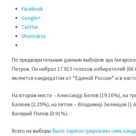
Поделиться
Facebook
"Сергей
Google+
Петров
Twitter
переизбрался
VKontakte
в
мэры
По предварительным данным выборов эра Ангарског
Ангарска"
Петров. Он набрал 17 813 голосов избирателей (66
является кандидатом от “Единой России” и в наст
На втором месте – Александр Белов (19.16%), на т
Балюев (2.25%), на пятом – Владимир Зеленцов (1.6
Валерий Попов (0.91%).
Всего на выборы
было зарегистрировано семь кан