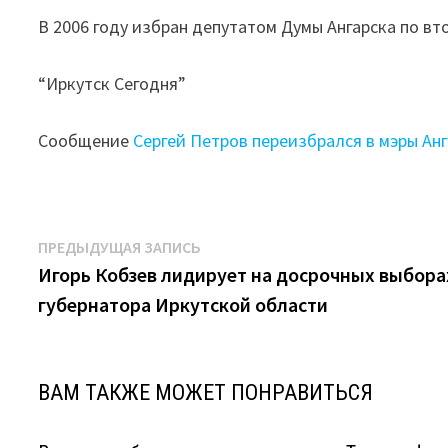
В 2006 году избран депутатом Думы Ангарска по вт
“Иркутск Сегодня”
Сообщение
Сергей Петров переизбрался в мэры Ан
Навигация
Предыдущая
ПРЕДЫДУЩАЯ ЗАПИСЬ
запись:
Игорь Кобзев лидирует на досрочных выбора
по
губернатора Иркутской области
записям
ВАМ ТАКЖЕ МОЖЕТ ПОНРАВИТЬСЯ