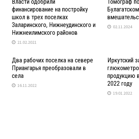
Власти одобрили
Томограф по
финансирование на постройку
Булагатском
школ в трех поселках
вмешательс
Заларинского, Нижнеудинского и
02.11.2024
Нижнеилимского районов
21.02.2021
Два рабочих поселка на севере
Иркутский з
Приангарья преобразовали в
глюкометро
села
продукцию в
2022 году
16.11.2022
19.01.2022