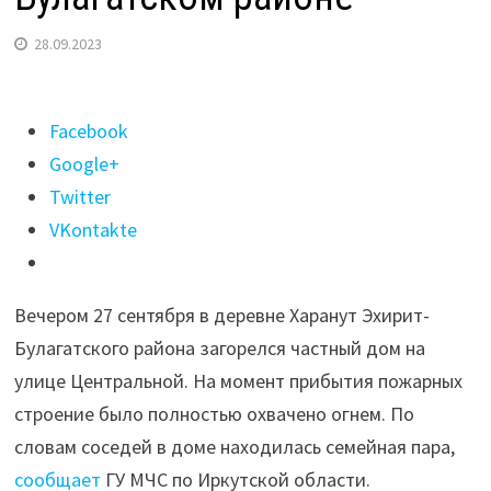
28.09.2023
Поделиться
Facebook
"Семейная
Google+
пара
Twitter
погибла
VKontakte
на
пожаре
Вечером 27 сентября в деревне Харанут Эхирит-
в
Булагатского района загорелся частный дом на
Эхирит-
улице Центральной. На момент прибытия пожарных
Булагатском
строение было полностью охвачено огнем. По
районе"
словам соседей в доме находилась семейная пара,
сообщает
ГУ МЧС по Иркутской области.