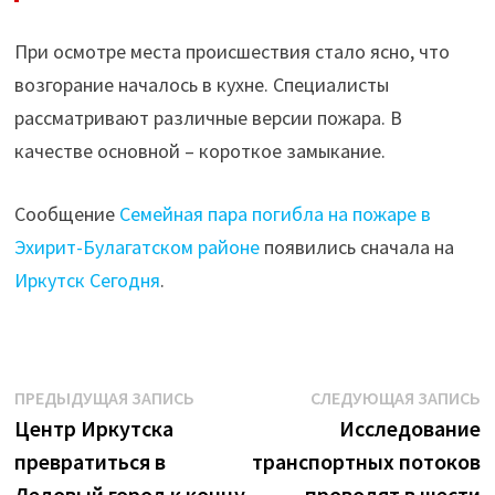
При осмотре места происшествия стало ясно, что
возгорание началось в кухне. Специалисты
рассматривают различные версии пожара. В
качестве основной – короткое замыкание.
Сообщение
Семейная пара погибла на пожаре в
Эхирит-Булагатском районе
появились сначала на
Иркутск Сегодня
.
Навигация
Предыдущая
С
ПРЕДЫДУЩАЯ ЗАПИСЬ
СЛЕДУЮЩАЯ ЗАПИСЬ
запись:
з
Центр Иркутска
Исследование
по
превратиться в
транспортных потоков
записям
Ледовый город к концу
проводят в шести