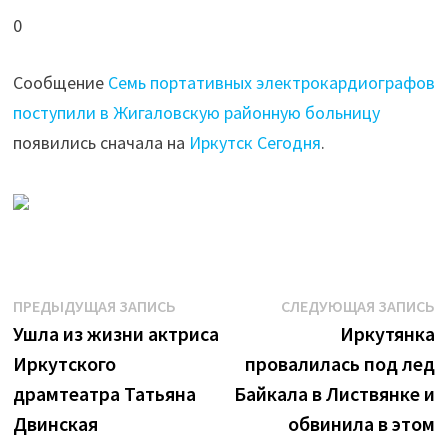
0
Сообщение
Семь портативных электрокардиографов
поступили в Жигаловскую районную больницу
появились сначала на
Иркутск Сегодня
.
Навигация
Предыдущая
С
ПРЕДЫДУЩАЯ ЗАПИСЬ
СЛЕДУЮЩАЯ ЗАПИСЬ
запись:
з
Ушла из жизни актриса
Иркутянка
по
Иркутского
провалилась под лед
записям
драмтеатра Татьяна
Байкала в Листвянке и
Двинская
обвинила в этом