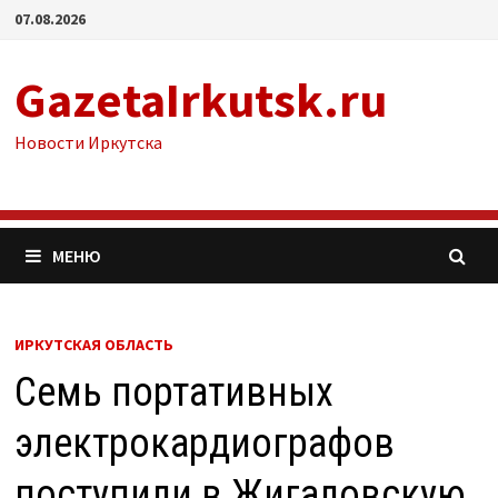
Перейти
07.08.2026
к
содержимому
GazetaIrkutsk.ru
Новости Иркутска
МЕНЮ
ИРКУТСКАЯ ОБЛАСТЬ
Семь портативных
электрокардиографов
поступили в Жигаловскую