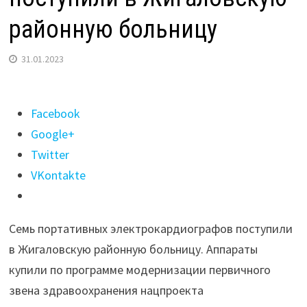
районную больницу
31.01.2023
Поделиться
Facebook
"Семь
Google+
портативных
Twitter
электрокардиографов
VKontakte
поступили
в
Семь портативных электрокардиографов поступили
Жигаловскую
в Жигаловскую районную больницу. Аппараты
районную
купили по программе модернизации первичного
больницу"
звена здравоохранения нацпроекта