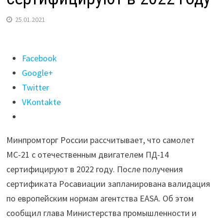
25.01.2021
Поделиться
Facebook
"Самолет
Google+
МС-21
Twitter
с
VKontakte
российским
двигателем
Минпромторг России рассчитывает, что самолет
сертифицируют
МС-21 с отечественным двигателем ПД-14
в
сертифицируют в 2022 году. После получения
2022
сертификата Росавиации запланирована валидация
году"
по европейским нормам агентства EASA. Об этом
сообщил глава Министерства промышленности и