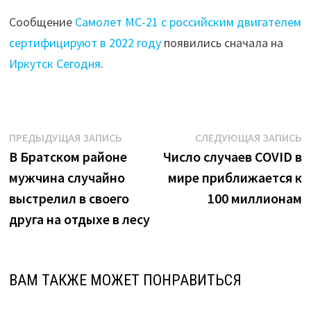
Сообщение
Самолет МС-21 с российским двигателем
сертифицируют в 2022 году
появились сначала на
Иркутск Сегодня
.
Навигация
Предыдущая
С
ПРЕДЫДУЩАЯ ЗАПИСЬ
СЛЕДУЮЩАЯ ЗАПИСЬ
запись:
з
В Братском районе
Число случаев COVID в
по
мужчина случайно
мире приближается к
записям
выстрелил в своего
100 миллионам
друга на отдыхе в лесу
ВАМ ТАКЖЕ МОЖЕТ ПОНРАВИТЬСЯ