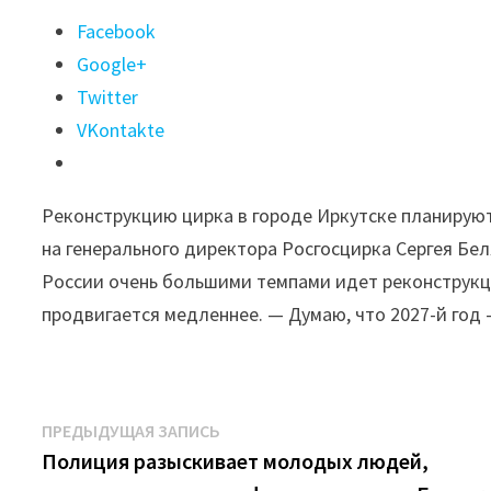
Поделиться
Facebook
"Реконструкцию
Google+
иркутского
Twitter
цирка
VKontakte
завершат
в
Реконструкцию цирка в городе Иркутске планируют
2028-
на генерального директора Росгосцирка Сергея Бел
м"
России очень большими темпами идет реконструкци
продвигается медленнее. — Думаю, что 2027-й год 
Навигация
Предыдущая
ПРЕДЫДУЩАЯ ЗАПИСЬ
запись:
Полиция разыскивает молодых людей,
по