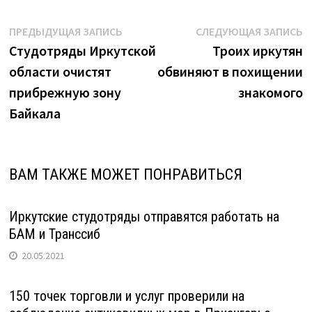
Навигация
Предыдущая
С
ПРЕДЫДУЩАЯ ЗАПИСЬ
СЛЕДУЮЩАЯ ЗАПИСЬ
запись:
з
Студотряды Иркутской
Троих иркутян
по
области очистят
обвиняют в похищении
записям
прибрежную зону
знакомого
Байкала
ВАМ ТАКЖЕ МОЖЕТ ПОНРАВИТЬСЯ
Иркутские студотряды отправятся работать на
БАМ и Транссиб
20.05.2021
150 точек торговли и услуг проверили на