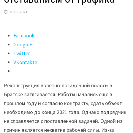
30.03.2021
Поделиться
Facebook
"Реконструкция
Google+
Братского
Twitter
аэропорта
VKontakte
идет
с
Реконструкция взлётно-посадочной полосы в
отставанием
Братске затягивается. Работы начались еще в
от
прошлом году и согласно контракту, сдать объект
графика"
необходимо до конца 2021 года. Однако подрядчик
не справляется с поставленной задачей. Одной из
причин является нехватка рабочей силы. Из-за