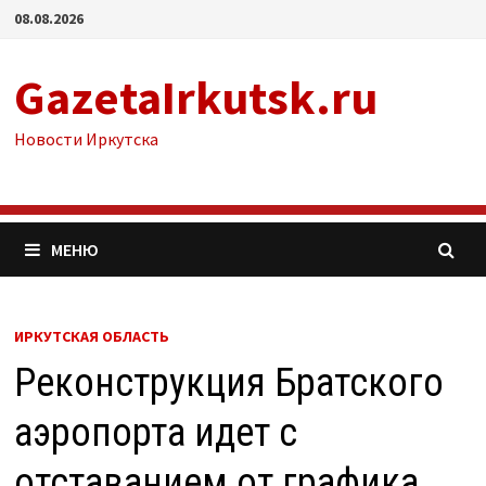
Перейти
08.08.2026
к
содержимому
GazetaIrkutsk.ru
Новости Иркутска
МЕНЮ
ИРКУТСКАЯ ОБЛАСТЬ
Реконструкция Братского
аэропорта идет с
отставанием от графика