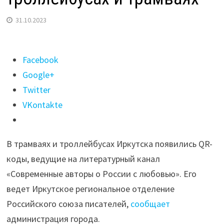
31.10.2023
Поделиться
Facebook
"QR-
Google+
коды
Twitter
для
VKontakte
чтения
книг
В трамваях и троллейбусах Иркутска появились QR-
появились
коды, ведущие на литературный канал
в
«Современные авторы о России с любовью». Его
иркутских
ведет Иркутское региональное отделение
троллейбусах
Российского союза писателей,
сообщает
и
администрация города.