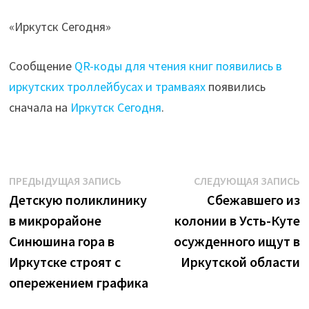
«Иркутск Сегодня»
Сообщение
QR-коды для чтения книг появились в
иркутских троллейбусах и трамваях
появились
сначала на
Иркутск Сегодня
.
Навигация
Предыдущая
С
ПРЕДЫДУЩАЯ ЗАПИСЬ
СЛЕДУЮЩАЯ ЗАПИСЬ
запись:
з
Детскую поликлинику
Сбежавшего из
по
в микрорайоне
колонии в Усть-Куте
записям
Синюшина гора в
осужденного ищут в
Иркутске строят с
Иркутской области
опережением графика