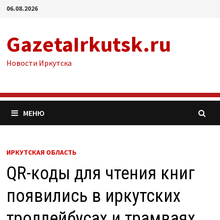
Перейти
06.08.2026
к
содержимому
GazetaIrkutsk.ru
Новости Иркутска
МЕНЮ
ИРКУТСКАЯ ОБЛАСТЬ
QR-коды для чтения книг
появились в иркутских
троллейбусах и трамваях