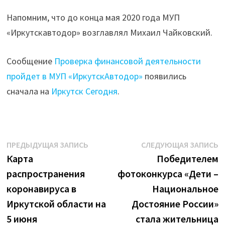
Напомним, что до конца мая 2020 года МУП
«Иркутскавтодор» возглавлял Михаил Чайковский.​​
Сообщение
Проверка финансовой деятельности
пройдет в МУП «ИркутскАвтодор»
появились
сначала на
Иркутск Сегодня
.
Навигация
Предыдущая
С
ПРЕДЫДУЩАЯ ЗАПИСЬ
СЛЕДУЮЩАЯ ЗАПИСЬ
запись:
з
Карта
Победителем
по
распространения
фотоконкурса «Дети –
записям
коронавируса в
Национальное
Иркутской области на
Достояние России»
5 июня
стала жительница