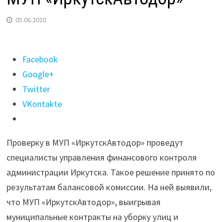
05.06.2020
Поделиться
Facebook
"Проверка
Google+
финансовой
Twitter
деятельности
VKontakte
пройдет
в
Проверку в МУП «ИркутскАвтодор» проведут
МУП
специалисты управления финансового контроля
«ИркутскАвтодор»"
администрации Иркутска. Такое решение принято по
результатам балансовой комиссии. На ней выявили,
что МУП «ИркутскАвтодор», выигрывая
муниципальные контракты на уборку улиц и