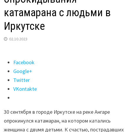
катамарана с людьми в
Иркутске
02.10.2023
Поделиться
Facebook
"Прокуратура
Google+
начала
Twitter
проверку
VKontakte
по
факту
30 сентября в городе Иркутске на реке Ангаре
опрокидывания
опрокинулся катамаран, на котором катались
катамарана
женщина с двумя детьми. К счастью, пострадавших