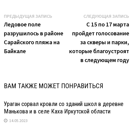
Навигация
Предыдущая
С
ПРЕДЫДУЩАЯ ЗАПИСЬ
СЛЕДУЮЩАЯ ЗАПИСЬ
запись:
з
Ледовое поле
С 15 по 17 марта
по
разрушилось в районе
пройдет голосование
записям
Сарайского пляжа на
за скверы и парки,
Байкале
которые благоустроят
в следующем году
ВАМ ТАКЖЕ МОЖЕТ ПОНРАВИТЬСЯ
Ураган сорвал кровли со зданий школ в деревне
Манькова и в селе Каха Иркутской области
14.05.2023