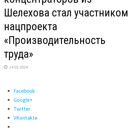
Шелехова стал участником
нацпроекта
«Производительность
труда»
14.03.2024
Поделиться
Facebook
"Производитель
Google+
центробежных
Twitter
концентраторов
VKontakte
из