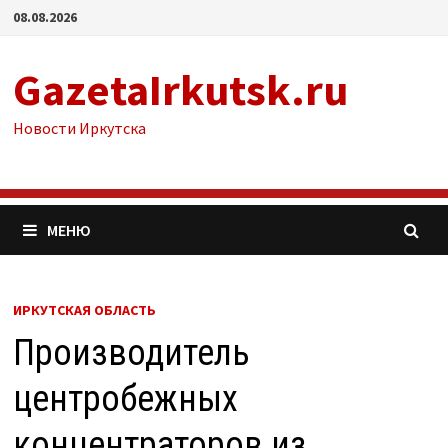
Перейти
08.08.2026
к
содержимому
GazetaIrkutsk.ru
Новости Иркутска
МЕНЮ
ИРКУТСКАЯ ОБЛАСТЬ
Производитель
центробежных
концентраторов из