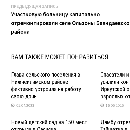
Навигация
Предыдущая
ПРЕДЫДУЩАЯ ЗАПИСЬ
запись:
Участковую больницу капитально
по
отремонтировали селе Ользоны Баяндаевско
записям
района
ВАМ ТАКЖЕ МОЖЕТ ПОНРАВИТЬСЯ
Глава сельского поселения в
Спасатели 
Нижнеилимском районе
усилили кон
фиктивно устроила на работу
Иркутской о
свою дочь
взрослых о
01.04.2023
16.06.2026
Новый детский сад на 150 мест
Дамбу отре
открыли в Саянске
Тайшетке в 