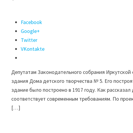
Поделиться
Facebook
"Проект
Google+
нового
Twitter
Дома
VKontakte
детского
творчества
Депутатам Законодательного собрания Иркутской 
№5
здания Дома детского творчества № 5. Его постро
представили
здание было построено в 1917 году. Как рассказал
депутатам
соответствует современным требованиям. По проект
в
[…]
Иркутске"