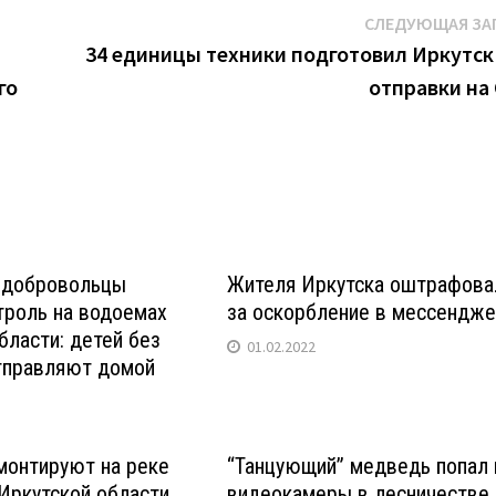
СЛЕДУЮЩАЯ ЗА
34 единицы техники подготовил Иркутск
го
отправки на
и добровольцы
Жителя Иркутска оштрафова
троль на водоемах
за оскорбление в мессендж
бласти: детей без
01.02.2022
тправляют домой
монтируют на реке
“Танцующий” медведь попал 
Иркутской области
видеокамеры в лесничестве