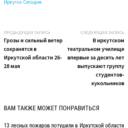
Иркутск Сегодня
.
Навигация
Предыдущая
С
ПРЕДЫДУЩАЯ ЗАПИСЬ
СЛЕДУЮЩАЯ ЗАПИСЬ
запись:
з
Грозы и сильный ветер
В иркутском
по
сохранятся в
театральном училище
записям
Иркутской области 26-
впервые за десять лет
28 мая
выпускают группу
студентов-
кукольников
ВАМ ТАКЖЕ МОЖЕТ ПОНРАВИТЬСЯ
13 лесных пожаров потушили в Иркутской области