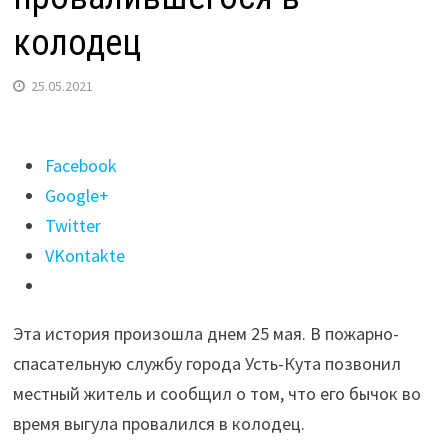
колодец
25.05.2021
Поделиться
Facebook
"Пожарные
Google+
в
Twitter
Усть-
VKontakte
Куте
спасли
Эта история произошла днем 25 мая. В пожарно-
бычка,
спасательную службу города Усть-Кута позвонил
провалившегося
местный житель и сообщил о том, что его бычок во
в
время выгула провалился в колодец.
колодец"