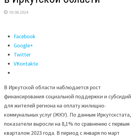
03.06.2024
Поделиться
Facebook
"Получателей
Google+
субсидий
Twitter
на
VKontakte
оплату
ЖКУ
В Иркутской области наблюдается рост
стало
финансирования социальной поддержки и субсидий
больше
для жителей региона на оплату жилищно-
в
коммунальных услуг (ЖКУ). По данным Иркутскстата,
Иркутской
показатели выросли на 8,1% по сравнению с первым
области"
кварталом 2023 года. В период с января по март