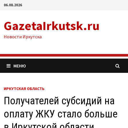
Перейти
06.08.2026
к
содержимому
GazetaIrkutsk.ru
Новости Иркутска
МЕНЮ
ИРКУТСКАЯ ОБЛАСТЬ
Получателей субсидий на
оплату ЖКУ стало больше
в Иркутской области