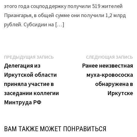
этого года соцподдержку получили 519 жителей
Приангарья, в общей сумме они получили 1,2 млрд
рублей. Субсидии на […]
Навигация
Предыдущая
С
ПРЕДЫДУЩАЯ ЗАПИСЬ
СЛЕДУЮЩАЯ ЗАПИСЬ
запись:
з
Делегация из
Ранее неизвестная
по
Иркутской области
муха-кровососка
записям
приняла участие в
обнаружена в
заседании коллегии
Иркутске
Минтруда РФ
ВАМ ТАКЖЕ МОЖЕТ ПОНРАВИТЬСЯ