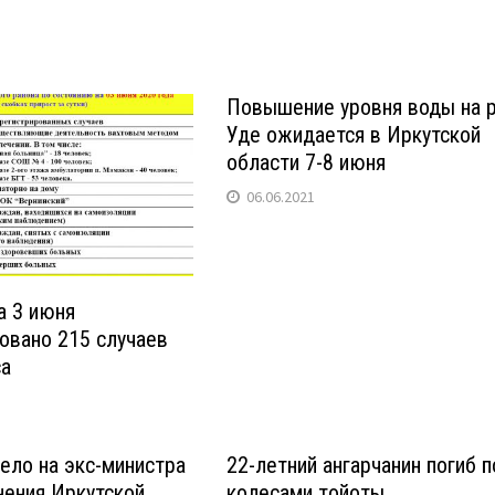
Повышение уровня воды на 
Уде ожидается в Иркутской
области 7-8 июня
06.06.2021
а 3 июня
овано 215 случаев
са
ело на экс-министра
22-летний ангарчанин погиб п
нения Иркутской
колесами тойоты