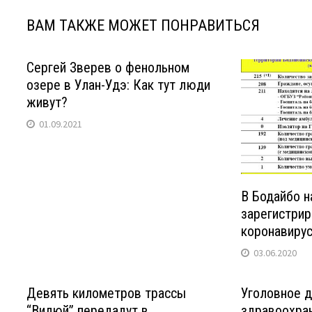
ВАМ ТАКЖЕ МОЖЕТ ПОНРАВИТЬСЯ
Сергей Зверев о фенольном
озере в Улан-Удэ: Как тут люди
живут?
01.09.2021
В Бодайбо н
зарегистрир
коронавиру
03.06.2020
Девять километров трассы
Уголовное д
“Вилюй” передадут в
здравоохра