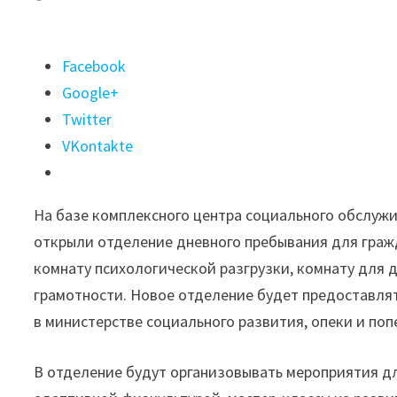
Поделиться
Facebook
"Отделение
Google+
дневного
Twitter
пребывания
VKontakte
для
пожилых
На базе комплексного центра социального обслужи
и
открыли отделение дневного пребывания для граж
инвалидов
комнату психологической разгрузки, комнату для 
открыли
грамотности. Новое отделение будет предоставля
в
в министерстве социального развития, опеки и по
Братском
комплексном
В отделение будут организовывать мероприятия д
центре"