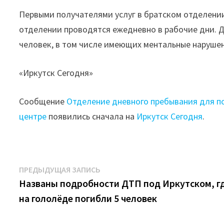
Первыми получателями услуг в братском отделении
отделении проводятся ежедневно в рабочие дни. Д
человек, в том числе имеющих ментальные наруше
«Иркутск Сегодня»
Сообщение
Отделение дневного пребывания для п
центре
появились сначала на
Иркутск Сегодня
.
Навигация
Предыдущая
ПРЕДЫДУЩАЯ ЗАПИСЬ
запись:
Названы подробности ДТП под Иркутском, г
по
на гололёде погибли 5 человек
записям