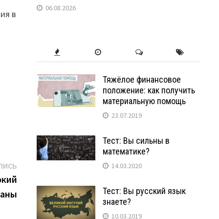
06.08.2026
ия в
Тяжёлое финансовое
положение: как получить
материальную помощь
23.07.2019
Тест: Вы сильны в
математике?
Следующая
ПИСЬ
14.03.2020
запись:
окий
Тест: Вы русский язык
раны
знаете?
10.03.2019