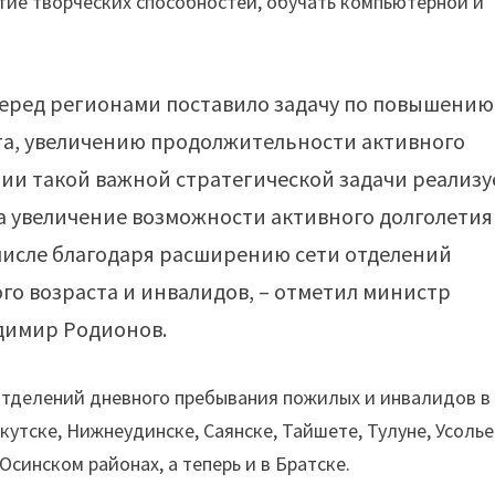
тие творческих способностей, обучать компьютерной и
еред регионами поставило задачу по повышению
та, увеличению продолжительности активного
нии такой важной стратегической задачи реализу
 увеличение возможности активного долголетия
числе благодаря расширению сети отделений
го возраста и инвалидов, – отметил министр
адимир Родионов.
 отделений дневного пребывания пожилых и инвалидов в
утске, Нижнеудинске, Саянске, Тайшете, Тулуне, Усолье
синском районах, а теперь и в Братске.