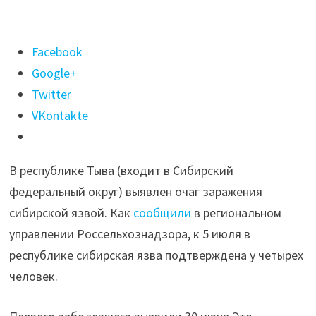
Поделиться
Facebook
"Очаг
Google+
сибирской
Twitter
язвы
VKontakte
выявили
в
В республике Тыва (входит в Сибирский
Тыве"
федеральный округ) выявлен очаг заражения
сибирской язвой. Как
сообщили
в региональном
управлении Россельхознадзора, к 5 июля в
республике сибирская язва подтверждена у четырех
человек.