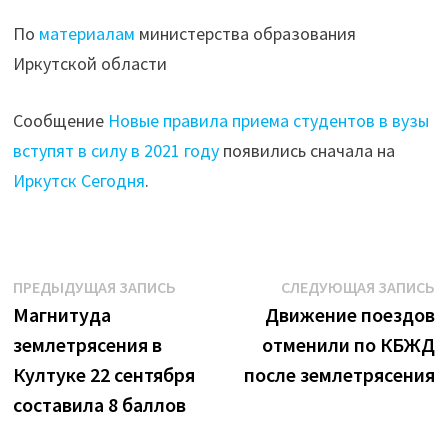
По
материалам
министерства образования
Иркутской области
Сообщение
Новые правила приема студентов в вузы
вступят в силу в 2021 году
появились сначала на
Иркутск Сегодня
.
Навигация
Предыдущая
С
ПРЕДЫДУЩАЯ ЗАПИСЬ
СЛЕДУЮЩАЯ ЗАПИСЬ
запись:
з
Магнитуда
Движение поездов
по
землетрясения в
отменили по КБЖД
записям
Култуке 22 сентября
после землетрясения
составила 8 баллов