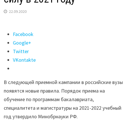
22.09.2020
Поделиться
Facebook
"Новые
Google+
правила
Twitter
приема
VKontakte
студентов
в
В следующей приемной кампании в российские вузы
вузы
появятся новые правила. Порядок приема на
вступят
обучение по программам бакалавриата,
в
специалитета и магистратуры на 2021-2022 учебный
силу
год утвердило Минобрнауки РФ.
в