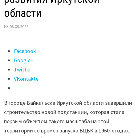
области
08.09.2023
Поделиться
Facebook
"Новая
Google+
подстанция
Twitter
в
VKontakte
Байкальске:
толчок
В городе Байкальске Иркутской области завершили
для
строительство новой подстанции, которая стала
развития
первым объектом такого масштаба на этой
Иркутской
территории со времен запуска БЦБК в 1960-х годах.
области"