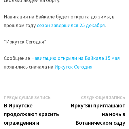
сколько людей на борту.
Навигация на Байкале будет открыта до зимы, в
прошлом году
сезон завершился 25 декабря
.
“Иркутск Сегодня”
Сообщение
Навигацию открыли на Байкале 15 мая
появились сначала на
Иркутск Сегодня
.
Навигация
Предыдущая
С
ПРЕДЫДУЩАЯ ЗАПИСЬ
СЛЕДУЮЩАЯ ЗАПИСЬ
запись:
з
В Иркутске
Иркутян приглашают
по
продолжают красить
на ночь в
записям
ограждения и
Ботаническом саду