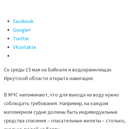
Поделиться
Facebook
"Навигацию
Google+
открыли
Twitter
на
VKontakte
Байкале
15
Со среды 15 мая на Байкале и водохранилищах
мая"
Иркутской области открыта навигация.
В МЧС напоминают, что для выхода на воду нужно
соблюдать требования. Например, на каждом
маломерном судне должны быть индивидуальные
средства спасения – спасательные жилеты – столько,