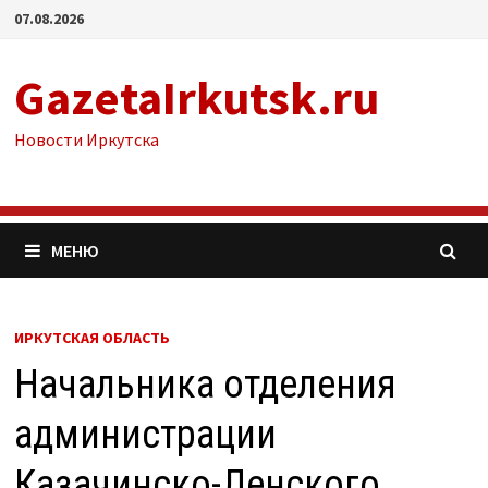
Перейти
07.08.2026
к
содержимому
GazetaIrkutsk.ru
Новости Иркутска
МЕНЮ
ИРКУТСКАЯ ОБЛАСТЬ
Начальника отделения
администрации
Казачинско-Ленского